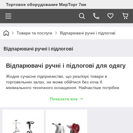
Торговое оборудование МирТорг 7км
Товари та послуги
Відпарювачі ручні і підлогові
Відпарювачі ручні і підлогові
Відпарювачі ручні і підлогові для одягу
Жодне сучасне підприємство, що реалізує товари в
торговельних залах, не може обійтися без хоча б
мінімального технічного оснащення. Найчастіше потрібне
спеціалізоване торговельне обладнання для магазину одягу,
яке застосовується при розміщенні в залі або показ виробів,
Показати все
пропонованих до продажу. Але будь-яка демонстрація
вимагає попередньої підготовки, що дозволяє звернути увагу
відвідувача на виграшні сторони товару.
Одним із найбільш корисних інструментів є відпарювач для
одягу. Це унікальне торгове обладнання дає можливість