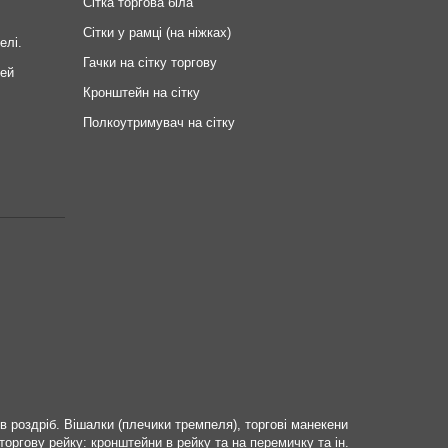
Сітка торгова біла
Сітки у рамці (на ніжках)
елі.
Гачки на сітку торгову
ей
Кронштейн на сітку
Полкоутримувач на сітку
 роздріб. Вішалки (плечики тремпеля), торгові манекени
 торгову рейку: кронштейни в рейку та на перемичку та ін.