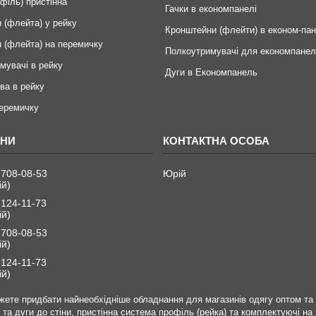
офіль) пристінна
Гачки в економпанелі
 (флейта) у рейку
Кронштейни (флейти) в економ-пан
 (флейта) на перемичку
Полкоутримувачі для економпанел
мувачі в рейку
Дуги в Економпанель
ва в рейку
перемичку
 708-08-53
Юрій
ій)
 124-11-73
ій)
 708-08-53
ій)
 124-11-73
ій)
ете придбати найнеобхідніше обладнання для магазинів одягу оптом та в
ни та дуги до стіни, пристінна система профіль (рейка) та комплектуючі на