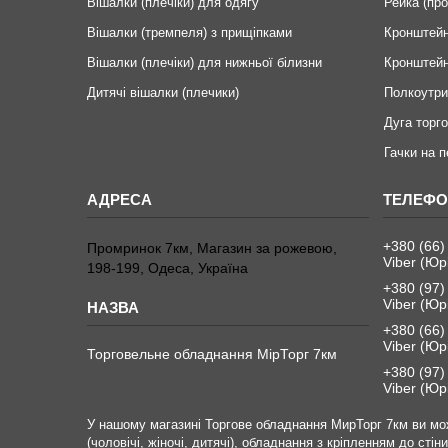
Вішалки (плечіки) для одягу
Рейка (пр
Вішалки (тремпеля) з прищіпками
Кронштейн
Вішалки (плечіки) для нижньої білизни
Кронштейн
Дитячі вішалки (плечики)
Полкоутри
Дуга торго
Гачки на 
+380 (66)
Промринок 7км, Магазин за рожевою,
Viber (Юр
198-199, Одеса, Україна
+380 (97)
Viber (Юр
+380 (66)
Viber (Юр
Торговельне обладнання МірТорг 7км
+380 (97)
Viber (Юр
У нашому магазині Торгове обладнання МирТорг 7км ви мож
(чоловічі, жіночі, дитячі), обладнання з кріпленням до сті