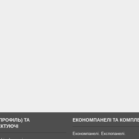
ПРОФІЛЬ) ТА
ЕКОНОМПАНЕЛІ ТА КОМПЛ
КТУЮЧІ
Економпанелі. Експопанелі.