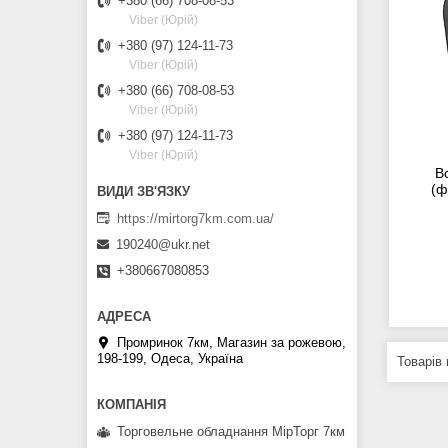
+380 (66) 708-08-53
Viber (Юрій)
+380 (97) 124-11-73
Viber (Юрій)
+380 (66) 708-08-53
Viber (Юрій)
+380 (97) 124-11-73
Viber (Юрій)
В
(ф
https://mirtorg7km.com.ua/
190240@ukr.net
+380667080853
Промринок 7км, Магазин за рожевою,
198-199, Одеса, Україна
Торговельне обладнання МірТорг 7км