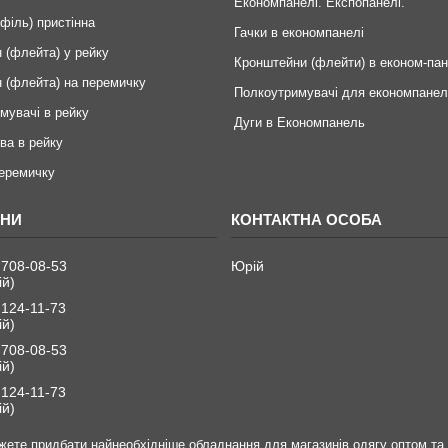
Економпанелі. Експопанелі.
офіль) пристінна
Гачки в економпанелі
 (флейта) у рейку
Кронштейни (флейти) в економ-пан
 (флейта) на перемичку
Полкоутримувачі для економпанел
мувачі в рейку
Дуги в Економпанель
ва в рейку
перемичку
 708-08-53
Юрій
ій)
 124-11-73
ій)
 708-08-53
ій)
 124-11-73
ій)
ете придбати найнеобхідніше обладнання для магазинів одягу оптом та в