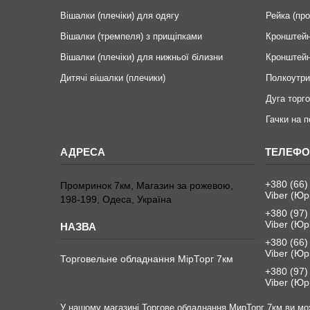
Вішалки (плечіки) для одягу
Рейка (пр
Вішалки (тремпеля) з прищіпками
Кронштейн
Вішалки (плечіки) для нижньої білизни
Кронштейн
Дитячі вішалки (плечики)
Полкоутри
Дуга торго
Гачки на 
+380 (66)
Промринок 7км, Магазин за рожевою,
Viber (Юр
198-199, Одеса, Україна
+380 (97)
Viber (Юр
+380 (66)
Viber (Юр
Торговельне обладнання МірТорг 7км
+380 (97)
Viber (Юр
У нашому магазині Торгове обладнання МирТорг 7км ви мож