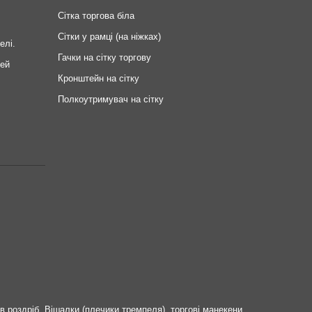
Сітка торгова біла
Сітки у рамці (на ніжках)
елі.
Гачки на сітку торгову
ей
Кронштейн на сітку
Полкоутримувач на сітку
 роздріб. Вішалки (плечики тремпеля), торгові манекени