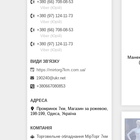
+380 (66) 708-08-53
Viber (Юрій)
+380 (97) 124-11-73
Viber (Юрій)
+380 (66) 708-08-53
Viber (Юрій)
+380 (97) 124-11-73
Viber (Юрій)
Манек
https://mirtorg7km.com.ua/
190240@ukr.net
+380667080853
Промринок 7км, Магазин за рожевою,
198-199, Одеса, Україна
Торговельне обладнання МірТорг 7км