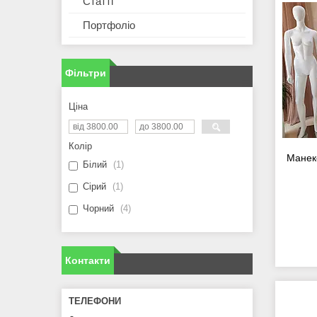
Статті
Портфоліо
Фільтри
Ціна
Колір
Манек
Білий
1
Сірий
1
Чорний
4
Контакти