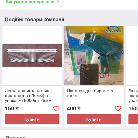
Всі умови повернення
Подібні товари компанії
Леска для игольчатых
Пістолет для бирок + 5
Лісо
пистолетов (25 мм) в
голок
піст
упаковке 5000шт 25мм
упак
150
400
150
₴
₴
Купити
Купити