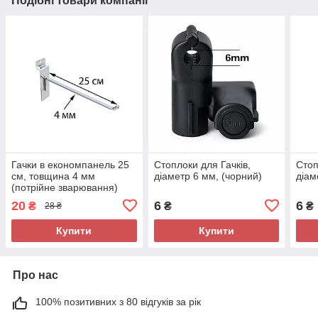
Подібні товари компанії
Гачки в економпанель 25
Стоплоки для Гачків,
Стоп
см, товщина 4 мм
діаметр 6 мм, (чорний)
діам
(потрійне зварювання)
20
6
6
₴
₴
₴
28 ₴
Купити
Купити
Про нас
100% позитивних з 80 відгуків за рік