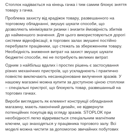
Стоплок надівається на кінець гачка і тим самим блокує зняття
товару з гачка.
Проблема захисту від крадіжок товару, развешанного на
торговому обладнанні, змушує шукати способи, що
дозволяють мінімізувати ризики і знизити ймовірність збитків
до найменшого значення. Для цього використовуються дорогі
системи відеофіксації, в торгових залах змушені постійно
перебувати працівники, що стежать за збереженням товару.
Необхідність зниження витрат на захист змушує шукати
бюджетні способи, які не потребують великих витрат.
Одним з найбільш вдалих і простих рішень є застосування
різних механічних пристроїв, що ускладнюють і практично
повністю виключають несанкціоноване вилучення зразків. У
нашому магазині можна купити за доступною ціною стоплоки
– спеціальні пристрої, що блокують товар, развешанный на
торгових гачках.
Вироби виглядають як елемент конструкції обладнання
магазину, мають лаконічний дизайн, не відвернути
потенційних покупців від огляду зразків. STOPLOK при
необхідності легко відкривається спеціальним магнітним
ключем, що знаходяться у працівника торгового залу. Всі
моделі можна чистити за допомогою звичайних побутових