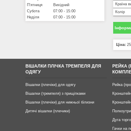
Країна в
Пʼятниця
Вихідний
Субота
07:00
15:00
Колір
Неділя
07:00
15:00
Інформа
Ціна:
25
ВІШАЛКИ ПЛІЧКА ТРЕМПЕЛЯ ДЛЯ
РЕЙКА (
ОДЯГУ
КОМПЛЕ
Вішалки (плечіки) для одягу
Рейка (пр
Вішалки (тремпеля) з прищіпками
Кронштейн
Вішалки (плечіки) для нижньої білизни
Кронштейн
Дитячі вішалки (плечики)
Полкоутри
Дуга торго
Гачки на 