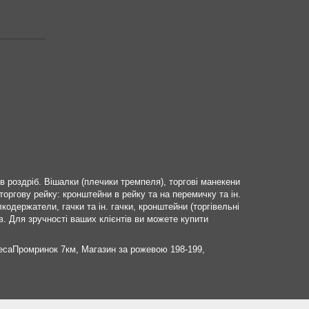
 роздріб. Вішалки (плечики тремпеля), торгові манекени
 торгову рейку: кронштейни в рейку та на перемичку та ін.
держатели, гачки та ін. гачки, кронштейни (торгівельні
ів. Для зручності ваших клієнтів ви можете купити
есаПромринок 7км, Магазин за рожевою 198-199,