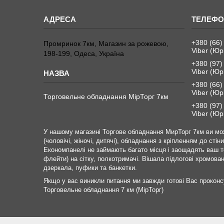
+380 (66)
Промринок 7км, Магазин за рожевою,
Viber (Юр
198-199, Одеса, Україна
+380 (97)
Viber (Юр
+380 (66)
Viber (Юр
Торговельне обладнання МірТорг 7км
+380 (97)
Viber (Юр
У нашому магазині Торгове обладнання МирТорг 7км ви мож
(чоловічі, жіночі, дитячі), обладнання з кріпленням до сті
Економпанелі не займають багато місця і заощадять ваш т
флейти) на сітку, полкотримачі. Вішала підлогові хромовані
дзеркала, пуфики та банкетки.
Якщо у вас виникли питання ми завжди готові Вас прокон
Торговельне обладнання 7 км (МірТорг)