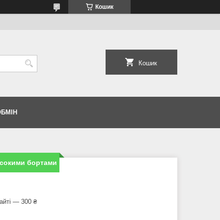
Кошик
Кошик
ОБМІН
високими бортами
айті — 300 ₴