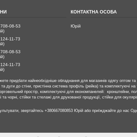
 708-08-53
Юрій
ій)
 124-11-73
ій)
 708-08-53
ій)
 124-11-73
ій)
ете придбати найнеобхідніше обладнання для магазинів одягу оптом та в
ни та дуги до стіни, пристінна система профіль (рейка) та комплектуючі на
орговельний простір, комплектуючі для економпанелей: кронштейни, полко
 та чорні, стійки та стелажі для друкованої продукції, стійки для окуляр
сультувати, звертайтесь +380667080853 Юрій або приїжджайте до нас Од