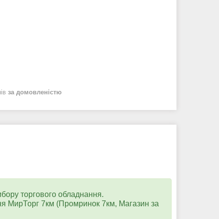
нів
за домовленістю
ибору торгового обладнання.
я МирТорг 7км (Промринок 7км, Магазин за