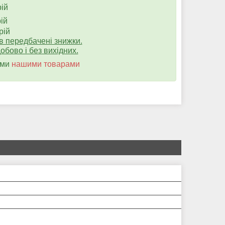
ій
ій
ій
ів передбачені знижки.
бово і без вихідних.
ими
нашими товарами