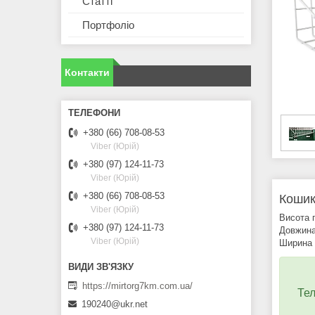
Статті
Портфоліо
Контакти
+380 (66) 708-08-53
Viber (Юрій)
+380 (97) 124-11-73
Viber (Юрій)
+380 (66) 708-08-53
Кошик
Viber (Юрій)
Висота 
+380 (97) 124-11-73
Довжина
Viber (Юрій)
Ширина 
https://mirtorg7km.com.ua/
Тел
190240@ukr.net