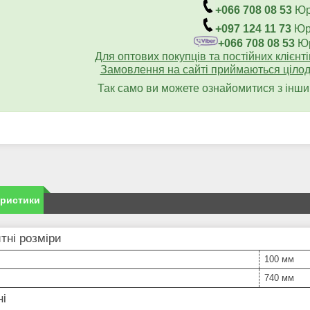
+066 708 08 53
Юр
+097 124 11 73
Юр
+066 708 08 53
Юр
Для оптових покупців та постійних клієнт
Замовлення на сайті приймаються цілодо
Так само ви можете ознайомитися з інш
еристики
тні розміри
100 мм
740 мм
ні