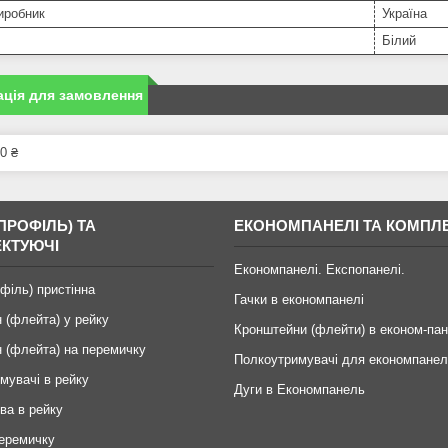
иробник
Україна
Білий
ція для замовлення
0 ₴
ПРОФІЛЬ) ТА
ЕКОНОМПАНЕЛІ ТА КОМПЛ
КТУЮЧІ
Економпанелі. Експопанелі.
офіль) пристінна
Гачки в економпанелі
 (флейта) у рейку
Кронштейни (флейти) в економ-пан
 (флейта) на перемичку
Полкоутримувачі для економпанел
мувачі в рейку
Дуги в Економпанель
ва в рейку
перемичку