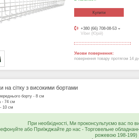
Купити
+380 (66) 708-08-53
Viber (Юрій)
повернення товару протягом 14 д
и на сітку з високими бортами
переднього борту - 8 см
 - 74 см
- 10 см
При необхідності, Ми проконсультуємо вас по в
ефонуйте або Приїжджайте до нас - Торговельне обладнанн
рожевою 198-199)