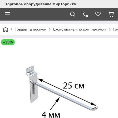
Торговое оборудование МирТорг 7км
Товари та послуги
Економпанелі та комплектуючі
Га
–29%