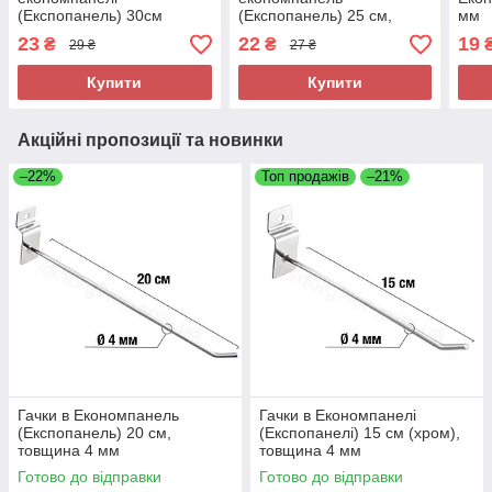
(Експопанель) 30см
(Експопанель) 25 см,
мм
(хром), товщина 6мм
товщина 6 мм
23
22
19
₴
₴
29 ₴
27 ₴
Купити
Купити
Акційні пропозиції та новинки
–22%
Топ продажів
–21%
Гачки в Економпанель
Гачки в Економпанелі
(Експопанель) 20 см,
(Експопанелі) 15 см (хром),
товщина 4 мм
товщина 4 мм
Готово до відправки
Готово до відправки