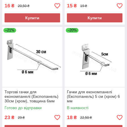
16
15
₴
₴
20,50 ₴
19 ₴
Купити
Купити
–21%
–20%
Торгові гачки для
Гачки для економпанелі
економпанелі (Експопанель)
(Експопанель) 5 см (хром) 6
30см (хром), товщина 6мм
мм
Готово до відправки
В наявності
23
18
₴
₴
29 ₴
22,50 ₴