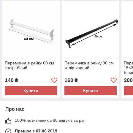
Перемичка в рейку 60 см
Перемичка в рейку 90 см
Пере
колір: білий
колір чорний.
15×3
Біли
140
160
200
₴
₴
Купити
Купити
Про нас
100% позитивних з 80 відгуків за рік
Працює з 07.06.2019