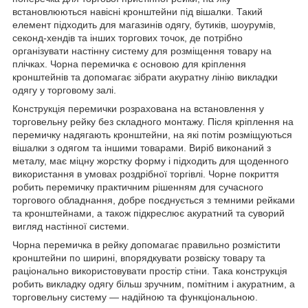
встановлюються навісні кронштейни під вішалки. Такий
елемент підходить для магазинів одягу, бутиків, шоурумів,
секонд-хендів та інших торгових точок, де потрібно
організувати настінну систему для розміщення товару на
плічках. Чорна перемичка є основою для кріплення
кронштейнів та допомагає зібрати акуратну лінію викладки
одягу у торговому залі.
Конструкція перемички розрахована на встановлення у
торговельну рейку без складного монтажу. Після кріплення на
перемичку надягають кронштейни, на які потім розміщуються
вішалки з одягом та іншими товарами. Виріб виконаний з
металу, має міцну жорстку форму і підходить для щоденного
використання в умовах роздрібної торгівлі. Чорне покриття
робить перемичку практичним рішенням для сучасного
торгового обладнання, добре поєднується з темними рейками
та кронштейнами, а також підкреслює акуратний та суворий
вигляд настінної системи.
Чорна перемичка в рейку допомагає правильно розмістити
кронштейни по ширині, впорядкувати розвіску товару та
раціонально використовувати простір стіни. Така конструкція
робить викладку одягу більш зручним, помітним і акуратним, а
торговельну систему — надійною та функціональною.