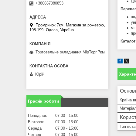
Ці
+380667080853
Переваг
на
ун
Промринок 7км, Магазин за рожевою,
мі
198-199, Одеса, Україна
пр
Каталог
Торговельне обладнання МірТорг 7км
Характ
Юрій
Основ
Країна в
Графік роботи
Матеріа
Понеділок
07:00
15:00
Корист
Вівторок
07:00
15:00
Тип вст
Середа
07:00
15:00
Четвер
07:00
15:00