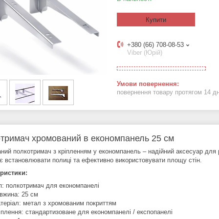
Купити
+380 (66) 708-08-53
Viber (Юрій)
повернення товару протягом 14 д
тримач хромований в економпанель 25 см
ний полкотримач з кріпленням у економпанель – надійний аксесуар для 
є встановлювати полиці та ефективно використовувати площу стін.
ристики:
п: полкотримач для економпанелі
вжина: 25 см
теріал: метал з хромованим покриттям
іплення: стандартизоване для економпанелі / експопанелі