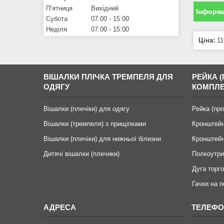
Пʼятниця
Вихідний
Інформа
Субота
07:00
15:00
Неділя
07:00
15:00
Ціна:
11
ВІШАЛКИ ПЛІЧКА ТРЕМПЕЛЯ ДЛЯ
РЕЙКА (
ОДЯГУ
КОМПЛЕ
Вішалки (плечіки) для одягу
Рейка (пр
Вішалки (тремпеля) з прищіпками
Кронштейн
Вішалки (плечіки) для нижньої білизни
Кронштейн
Дитячі вішалки (плечики)
Полкоутри
Дуга торго
Гачки на 