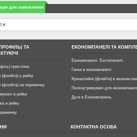
ція для замовлення
0 ₴
ПРОФІЛЬ) ТА
ЕКОНОМПАНЕЛІ ТА КОМПЛ
КТУЮЧІ
Економпанелі. Експопанелі.
офіль) пристінна
Гачки в економпанелі
 (флейта) у рейку
Кронштейни (флейти) в економ-пан
 (флейта) на перемичку
Полкоутримувачі для економпанел
мувачі в рейку
Дуги в Економпанель
ва в рейку
перемичку