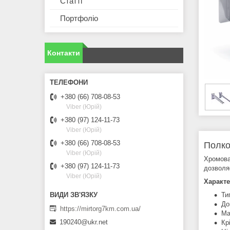
Статті
Портфоліо
Контакти
+380 (66) 708-08-53
Viber (Юрій)
+380 (97) 124-11-73
Viber (Юрій)
+380 (66) 708-08-53
Полко
Viber (Юрій)
Хромова
+380 (97) 124-11-73
дозволя
Viber (Юрій)
Характе
Ти
До
https://mirtorg7km.com.ua/
Ма
190240@ukr.net
Кр