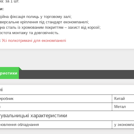
на: за 1 шт.
и:
дійна фіксація полиць у торговому залі;
іверсальне кріплення під стандарт економпанелі;
цна сталь із хромованим покриттям – захист від корозії;
остота монтажу та довговічність.
:
Усі полкотримачі для економпанелі
еристики
ні
иробник
Китай
л
Метал
увальницькі характеристики
ановлення обладнання
у экономп