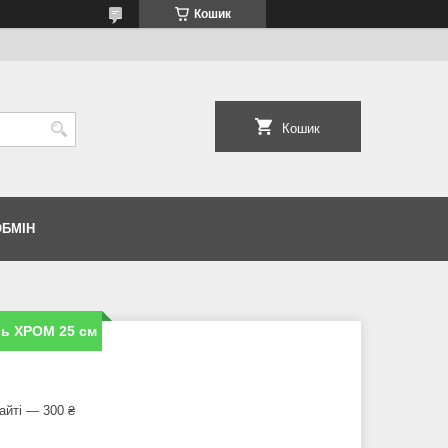
Кошик
Кошик
ОБМІН
ь ХРОМ 25 см
айті — 300 ₴