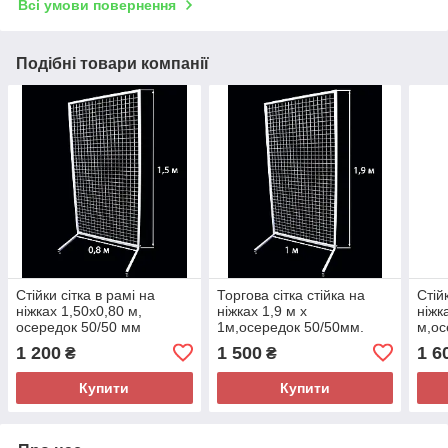
Всі умови повернення
Подібні товари компанії
Стійки сітка в рамі на
Торгова сітка стійка на
Стій
ніжках 1,50х0,80 м,
ніжках 1,9 м х
ніжк
осередок 50/50 мм
1м,осередок 50/50мм.
м,ос
1 200
1 500
1 6
₴
₴
Купити
Купити