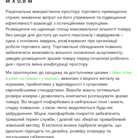
м х 0.8 м
Раціональне використання простору торгового приміщення
сприяє зниженню витрат на його утримання та підвищення
ефективності взаємодії з потенційними покупцями.
Розміщення на одиницю площі максимальної кількості товару
без шкоди для доступу до нього персоналу і відвідувачів –
одна з основних завдань, розв'язуваних при організації
роботи торгового залу. Торговельне обладнання повинно
забезпечити можливість вільного оновлення асортименту,
швидке розміщення зразків товару перед початком робочого
дня і проста зміна конфігурації простору.
Ми пропонуємо до продажу за доступними цінами
стійки сітки
в рамі на ніжках і у каркасі
, виконані з міцного металу за
нормами, прийнятими у відповідності з сучасними
європейськими стандартами. Вироби мають оптимальні
розміри комірки і дозволяють компактно розташувати зразки
товару. Всі моделі пофарбовані в нейтральні тони і мають
гладку поверхню, з якою легко видаляються будь-які
забруднення. Міцне лакофарбове покриття забезпечить
тривалий термін служби, і довгий час зберігає привабливий
зовнішній вигляд. В каталозі можна підібрати модель, що
ідеально підходить по дизайну, розміру осередку та
загальними габаритами.