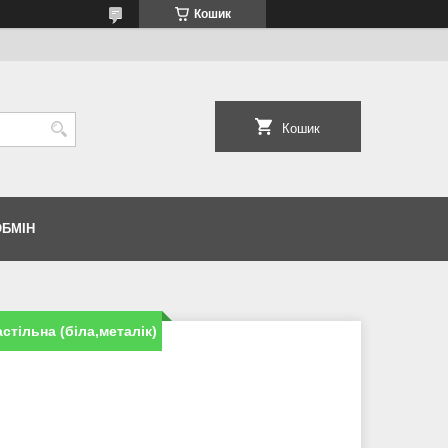
Кошик
Кошик
ОБМІН
стільна (біла,металік)