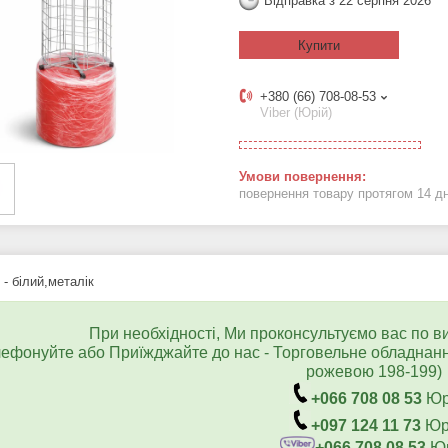
Відправка з 22 серпня 2026
Купити
+380 (66) 708-08-53
Viber (Юрій)
повернення товару протягом 14 д
- білий,металік
При необхідності, Ми проконсультуємо вас по в
ефонуйте або Приїжджайте до нас - Торговельне обладнанн
рожевою 198-199)
+066 708 08 53
Юр
+097 124 11 73
Юр
+066 708 08 53
Юр