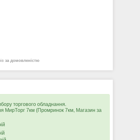
нів
за домовленістю
ибору торгового обладнання.
я МирТорг 7км (Промринок 7км, Магазин за
ій
ій
ій