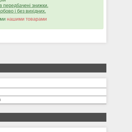
ів передбачені знижки.
бово і без вихідних.
ими
нашими товарами
й