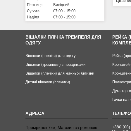
Ціна:
85
Пʼятниця
Вихідний
Субота
07:00
15:00
Неділя
07:00
15:00
ВІШАЛКИ ПЛІЧКА ТРЕМПЕЛЯ ДЛЯ
РЕЙКА (
ОДЯГУ
КОМПЛЕ
Вішалки (плечіки) для одягу
Рейка (пр
Вішалки (тремпеля) з прищіпками
Кронштейн
Вішалки (плечіки) для нижньої білизни
Кронштейн
Дитячі вішалки (плечики)
Полкоутри
Дуга торго
Гачки на 
+380 (66)
Промринок 7км, Магазин за рожевою,