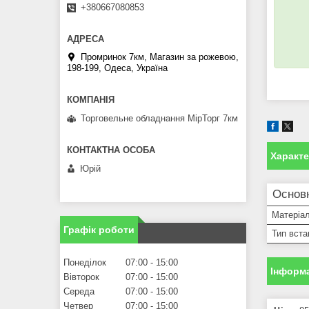
+380667080853
Промринок 7км, Магазин за рожевою,
198-199, Одеса, Україна
Торговельне обладнання МірТорг 7км
Характ
Юрій
Основ
Матеріа
Графік роботи
Тип вст
Понеділок
07:00
15:00
Інформа
Вівторок
07:00
15:00
Середа
07:00
15:00
Четвер
07:00
15:00