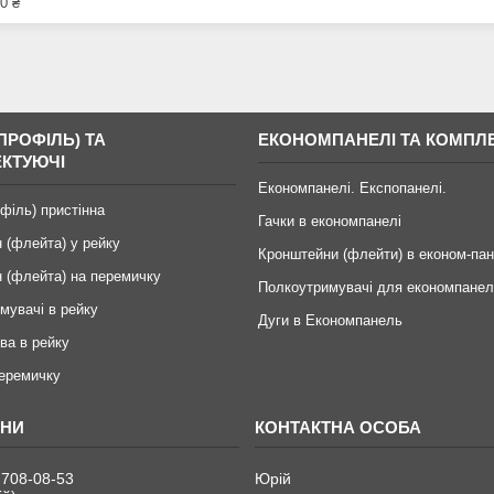
0 ₴
ПРОФІЛЬ) ТА
ЕКОНОМПАНЕЛІ ТА КОМПЛ
КТУЮЧІ
Економпанелі. Експопанелі.
офіль) пристінна
Гачки в економпанелі
 (флейта) у рейку
Кронштейни (флейти) в економ-пан
 (флейта) на перемичку
Полкоутримувачі для економпанел
мувачі в рейку
Дуги в Економпанель
ва в рейку
перемичку
 708-08-53
Юрій