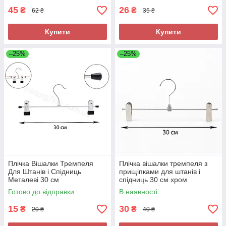
45
26
₴
₴
62 ₴
35 ₴
Купити
Купити
–25%
–25%
Плічка Вішалки Тремпеля
Плічка вішалки тремпеля з
Для Штанів і Спідниць
прищіпками для штанів і
Металеві 30 см
спідниць 30 см хром
(хром+силікон)
Готово до відправки
В наявності
15
30
₴
₴
20 ₴
40 ₴