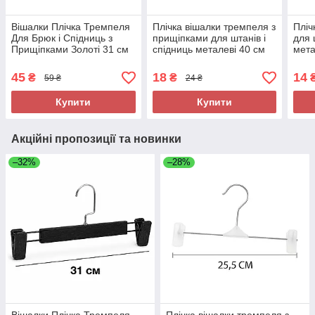
Вішалки Плічка Тремпеля
Плічка вішалки тремпеля з
Пліч
Для Брюк і Спідниць з
прищіпками для штанів і
для 
Прищіпками Золоті 31 см
спідниць металеві 40 см
мета
(хром+силікон)
(нік
45
18
14
₴
₴
59 ₴
24 ₴
Купити
Купити
Акційні пропозиції та новинки
–32%
–28%