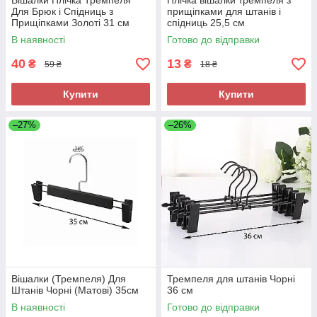
Вішалки Плічка Тремпеля
Плічка вішалки тремпеля з
Для Брюк і Спідниць з
прищіпками для штанів і
Прищіпками Золоті 31 см
спідниць 25,5 см
В наявності
Готово до відправки
40
13
₴
₴
59 ₴
18 ₴
Купити
Купити
–27%
–26%
Вішалки (Тремпеля) Для
Тремпеля для штанів Чорні
Штанів Чорні (Матові) 35см
36 см
В наявності
Готово до відправки