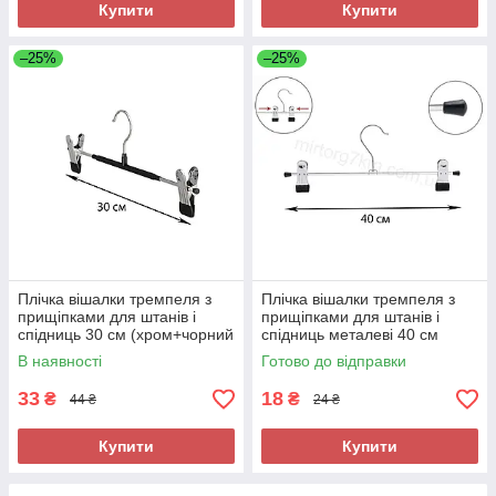
Купити
Купити
–25%
–25%
Плічка вішалки тремпеля з
Плічка вішалки тремпеля з
прищіпками для штанів і
прищіпками для штанів і
спідниць 30 см (хром+чорний
спідниць металеві 40 см
силікон)
(хром+силікон)
В наявності
Готово до відправки
33
18
₴
₴
44 ₴
24 ₴
Купити
Купити