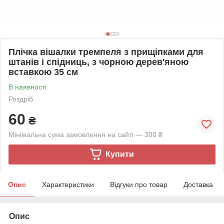
Плічка вішалки тремпеля з прищіпками для
штанів і спідниць, з чорною дерев'яною
вставкою 35 см
В наявності
Роздріб
60
₴
Мінімальна сума замовлення на сайті — 300 ₴
Купити
Опис
Характеристики
Відгуки про товар
Доставка
Опис