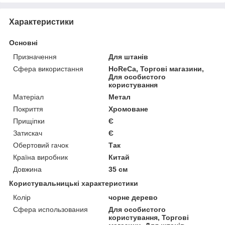
Характеристики
Основні
Призначення
Для штанів
Сфера використання
HoReCa, Торгові магазини,
Для особистого
користування
Матеріал
Метал
Покриття
Хромоване
Прищіпки
Є
Затискач
Є
Обертовий гачок
Так
Країна виробник
Китай
Довжина
35 см
Користувальницькі характеристики
Колір
чорне дерево
Сфера использования
Для особистого
користування, Торгові