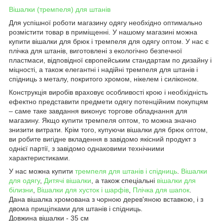
Вішалки (тремпеля) для штанів
Для успішної роботи магазину одягу необхідно оптимально
розмістити товар в приміщенні. У нашому магазині можна
купити вішалки для брюк і тремпеля для одягу оптом. У нас є
плічка для штанів, виготовлені з екологічно безпечної
пластмаси, відповідної європейським стандартам по дизайну і
міцності, а також елегантні і надійні тремпеля для штанів і
спідниць з металу, покритого хромом, нікелем і силіконом.
Конструкція виробів враховує особливості крою і необхідність
ефектно представити предмети одягу потенційним покупцям
– саме таке завдання виконує торгове обладнання для
магазину. Якщо купити тремпеля оптом, то можна значно
знизити витрати. Крім того, купуючи вішалки для брюк оптом,
ви робите вигідне вкладення в завідомо якісний продукт з
однієї партії, з завідомо однаковими технічними
характеристиками.
У нас можна купити
тремпеля для штанів і спідниць
.
Вішалки
для одягу
,
Дитячі вішалки
, а також спеціальні
вішалки для
білизни
,
Вішалки для хусток і шарфів
,
Плічка для шапок
.
Дана вішалка хромована з чорною дерев'яною вставкою, і з
двома прищіпками для штанів і спідниць.
Довжина вішалки - 35 см