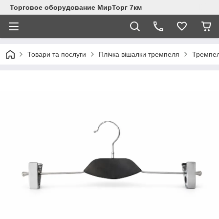
Торговое оборудование МирТорг 7км
Товари та послуги
Плічка вішалки тремпеля
Тремпел