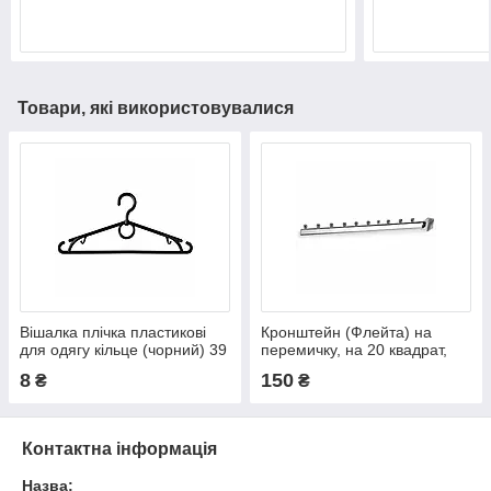
Товари, які використовувалися
Вішалка плічка пластикові
Кронштейн (Флейта) на
для одягу кільце (чорний) 39
перемичку, на 20 квадрат,
см Україна
хром, 45см ( кулька)
8
150
₴
₴
Контактна інформація
Назва: